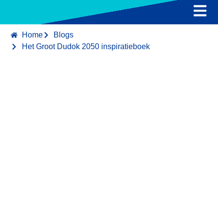
App downloaden
Tarieven
Kaart
Over
Blog
Conta
Home
Blogs
Het Groot Dudok 2050 inspiratieboek